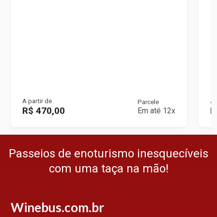
A partir de
A 
Parcele
R$ 470,00
R
Em até 12x
Passeios de enoturismo inesquecíveis
com uma taça na mão!
Winebus.com.br