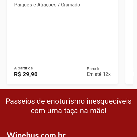
Parques e Atrações / Gramado
P
A partir de
A 
Parcele
R$ 29,90
R
Em até 12x
Passeios de enoturismo inesquecíveis
com uma taça na mão!
Winebus.com.br