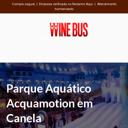
Compra segura | Empresa verificada no Reclame Aqui | Atendimento
humanizado
Passeios Inesquecíveis
Parque Aquático
Acquamotion em
Canela