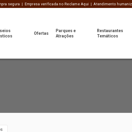
pra segura | Empresa verificada no Reclame Aqui | Atendimento humani
seios
Parques e
Restaurantes
Ofertas
ísticos
Atrações
Temáticos
OS