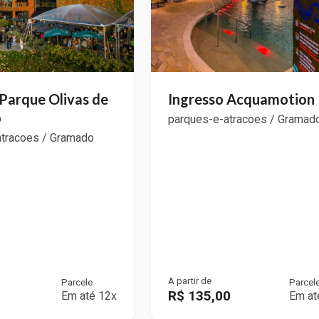
 Parque Olivas de
Ingresso Acquamotion
o
parques-e-atracoes / Gramad
atracoes / Gramado
A partir de
Parcele
Parcel
R$ 135,00
Em até 12x
Em at