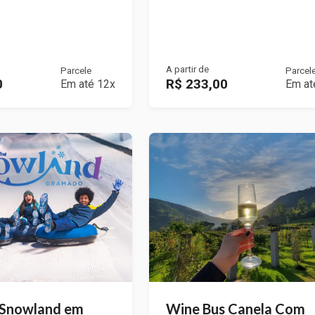
A partir de
Parcele
Parcel
0
R$ 233,00
Em até 12x
Em at
 Snowland em
Wine Bus Canela Com