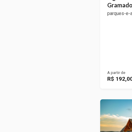
Gramad
parques-e-
A partir de
R$ 192,0