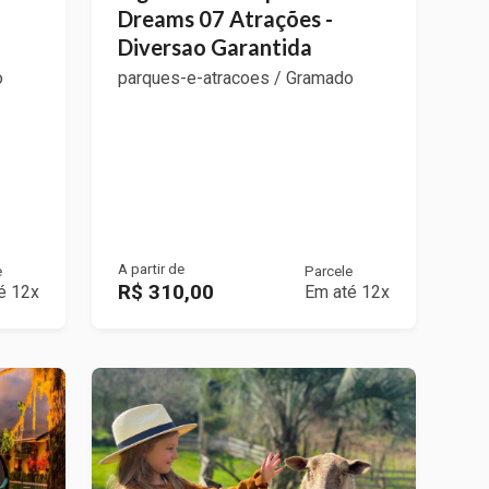
Dreams 07 Atrações -
Diversao Garantida
o
parques-e-atracoes / Gramado
A partir de
e
Parcele
R$ 310,00
é 12x
Em até 12x