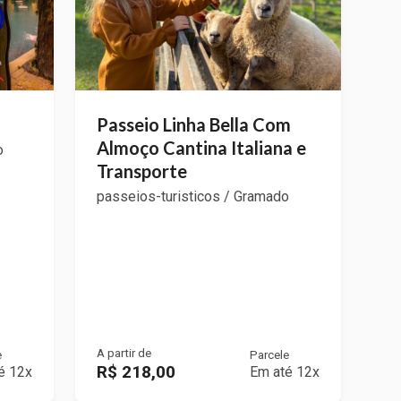
Passeio Linha Bella Com
Almoço Cantina Italiana e
o
Transporte
passeios-turisticos / Gramado
A partir de
e
Parcele
R$ 218,00
é 12x
Em até 12x