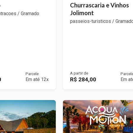
o
Churrascaria e Vinhos
Jolimont
atracoes / Gramado
passeios-turisticos / Gramad
A partir de
Parcele
Parcel
0
R$ 284,00
Em até 12x
Em at