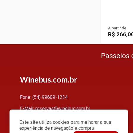
A partir de
R$ 266,0
Passeios 
Winebus.com.br
Fone: (54) 99609-1234
E-Mail: reservas@winebus.com.br
CNPJ: 10.273.806/0001-07
Este site utiliza cookies para melhorar a sua
experiência de navegação e compra