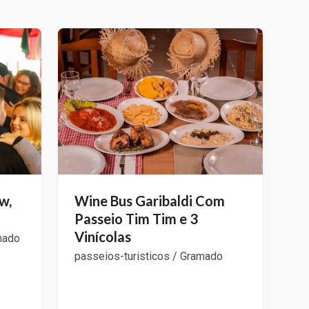
w,
Wine Bus Garibaldi Com
Passeio Tim Tim e 3
Vinícolas
mado
passeios-turisticos / Gramado