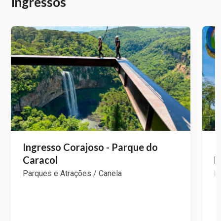
ingressos
Ingresso Corajoso - Parque do
I
Caracol
F
Parques e Atrações / Canela
P