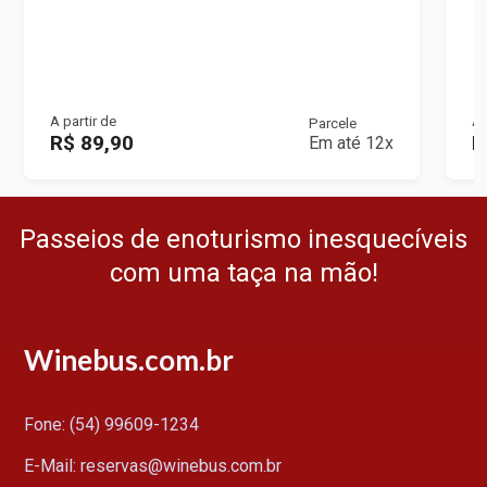
A partir de
A 
Parcele
R$ 89,90
R
Em até 12x
Passeios de enoturismo inesquecíveis
com uma taça na mão!
Winebus.com.br
Fone: (54) 99609-1234
E-Mail: reservas@winebus.com.br