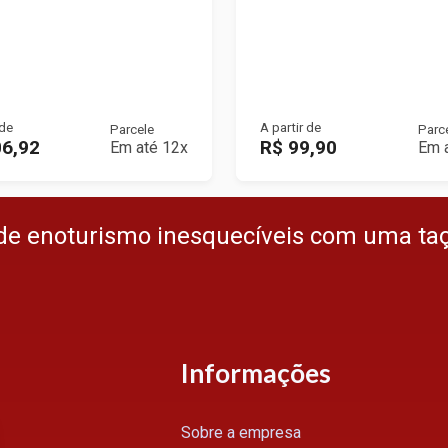
 de
A partir de
Parcele
Parc
06,92
R$ 99,90
Em até 12x
Em 
de enoturismo inesquecíveis com uma ta
Informações
Sobre a empresa