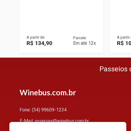
A partir de
A partir
Parcele
R$ 134,90
R$ 1
Em até 12x
Passeios 
Winebus.com.br
Fone: (54) 99609-1234
E-Mail: reservas@winebus.com.br