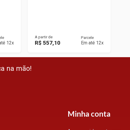
A partir de
A p
ele
Parcele
R$ 557,10
R
até 12x
Em até 12x
ça na mão!
Minha conta