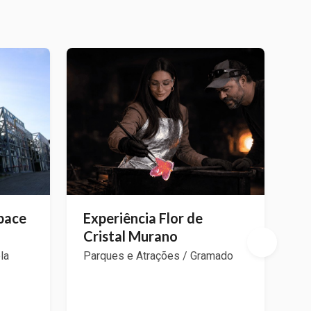
Space
Experiência Flor de
B
Cristal Murano
T
la
Parques e Atrações / Gramado
Pa