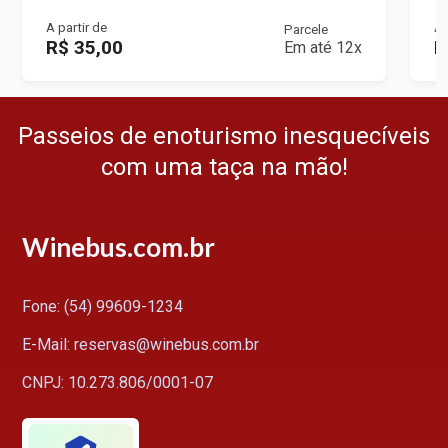
A partir de
A 
Parcele
R$ 35,00
R
Em até 12x
Passeios de enoturismo inesquecíveis
com uma taça na mão!
Winebus.com.br
Fone: (54) 99609-1234
E-Mail: reservas@winebus.com.br
CNPJ: 10.273.806/0001-07