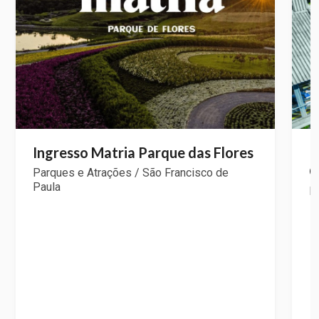
Ingresso Matria Parque das Flores
I
C
Parques e Atrações / São Francisco de
Paula
P