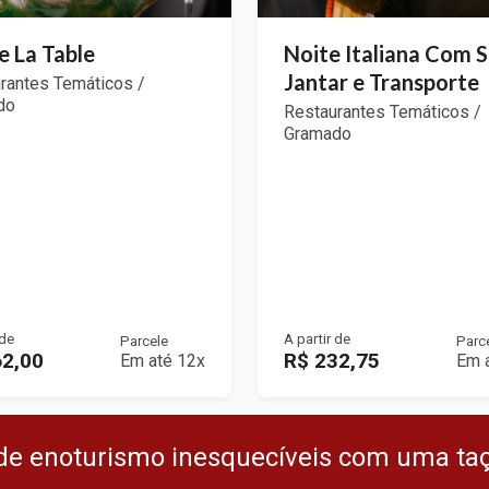
e La Table
Noite Italiana Com 
Jantar e Transporte
rantes Temáticos /
do
Restaurantes Temáticos /
Gramado
 de
A partir de
Parcele
Parc
62,00
R$ 232,75
Em até 12x
Em 
de enoturismo inesquecíveis com uma ta