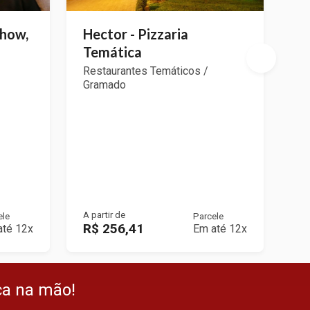
Show,
Hector - Pizzaria
N
Temática
Ch
B
Restaurantes Temáticos /
Gramado
T
Re
Gr
A partir de
A p
ele
Parcele
R$ 256,41
R
até 12x
Em até 12x
ça na mão!