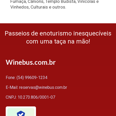
Fumaça, Cânions, Templo Budista, Vinícolas e
Vinhedos, Culturais e outros.
Passeios de enoturismo inesquecíveis
com uma taça na mão!
Winebus.com.br
Fone: (54) 99609-1234
E-Mail: reservas@winebus.com.br
CNPJ: 10.273.806/0001-07