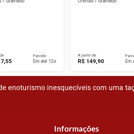
s / Gramado
Ofertas / Gramado
 de
A partir de
Parcele
Parc
17,55
R$ 149,90
Em até 12x
Em 
de enoturismo inesquecíveis com uma ta
Informações