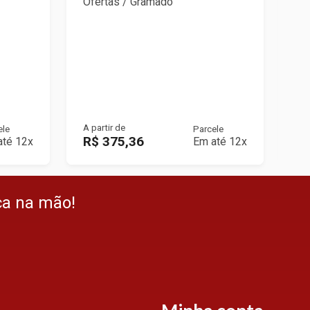
Ofertas / Gramado
A partir de
A p
ele
Parcele
R$ 375,36
R
até 12x
Em até 12x
ça na mão!