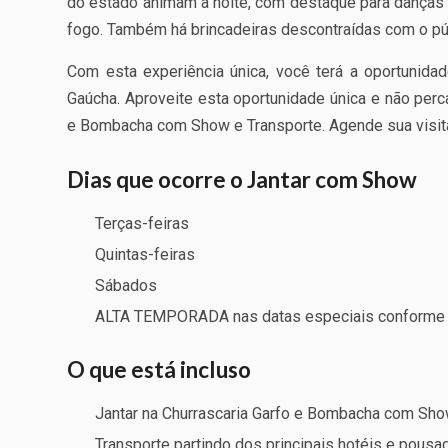
do estado animam a noite, com destaque para danças d
fogo. Também há brincadeiras descontraídas com o pú
Com esta experiência única, você terá a oportunidade
Gaúcha. Aproveite esta oportunidade única e não perca
e Bombacha com Show e Transporte. Agende sua visi
Dias que ocorre o Jantar com Show
Terças-feiras
Quintas-feiras
Sábados
ALTA TEMPORADA nas datas especiais conforme
O que está incluso
Jantar na Churrascaria Garfo e Bombacha com Sh
Transporte partindo dos principais hotéis e pousa