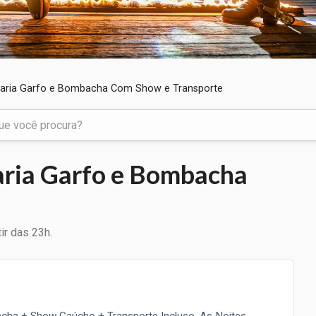
caria Garfo e Bombacha Com Show e Transporte
aria Garfo e Bombacha
ir das 23h.
cha + Show Gaúcho + Transporte Incluso. As Noites