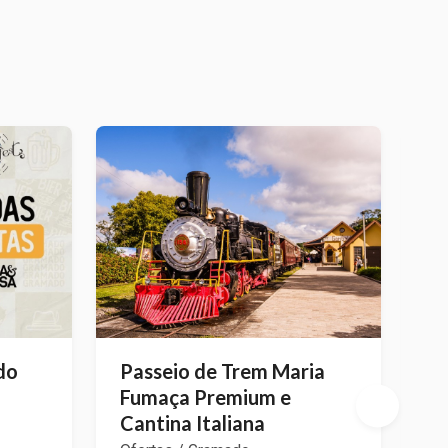
do
Passeio de Trem Maria
In
Fumaça Premium e
M
Cantina Italiana
Of