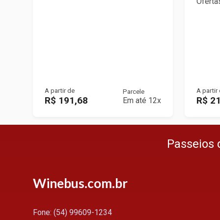
Oferta
A partir de
A partir
Parcele
R$ 191,68
R$ 2
Em até 12x
Passeios 
Winebus.com.br
Fone: (54) 99609-1234