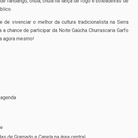
e fandango, chula, chula na lança de fogo e boleadeiras de
blico.
 de vivenciar o melhor da cultura tradicionalista na Serra
 a chance de participar da Noite Gaúcha Churrascaria Garfo
ta agora mesmo!
 agenda
ow
das de Gramado e Canela na área central