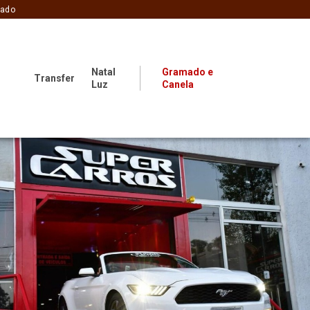
zado
Natal
Gramado e
Transfer
Luz
Canela