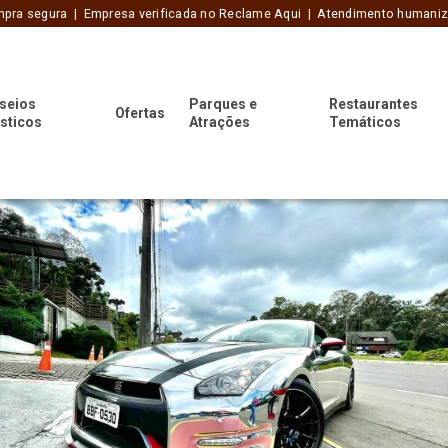
pra segura | Empresa verificada no Reclame Aqui | Atendimento humani
seios
Parques e
Restaurantes
Ofertas
ísticos
Atrações
Temáticos