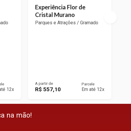
Experiência Flor de
In
Cristal Murano
A
mado
Parques e Atrações / Gramado
Pa
A partir de
A p
ele
Parcele
R$ 557,10
R
até 12x
Em até 12x
ça na mão!