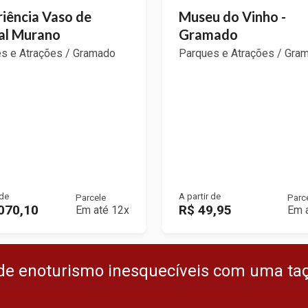
iência Vaso de
Museu do Vinho -
tal Murano
Gramado
s e Atrações / Gramado
Parques e Atrações / Gra
 de
A partir de
Parcele
Parc
070,10
R$ 49,95
Em até 12x
Em 
de enoturismo inesquecíveis com uma ta