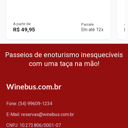
A partir de
A 
Parcele
R$ 49,95
R
Em até 12x
Passeios de enoturismo inesquecíveis
com uma taça na mão!
Winebus.com.br
Fone: (54) 99609-1234
E-Mail: reservas@winebus.com.br
CNPJ: 10.273.806/0001-07