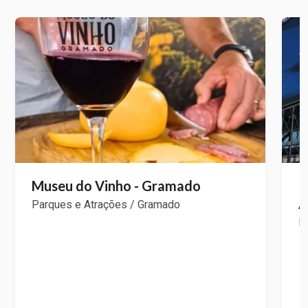
Museu do Vinho - Gramado
I
A
Parques e Atrações / Gramado
P