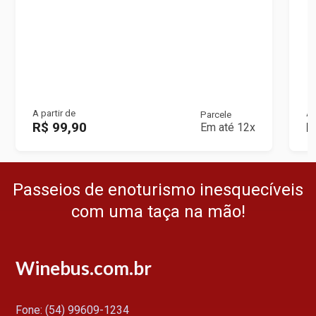
A partir de
A 
Parcele
R$ 99,90
R
Em até 12x
Passeios de enoturismo inesquecíveis
com uma taça na mão!
Winebus.com.br
Fone: (54) 99609-1234