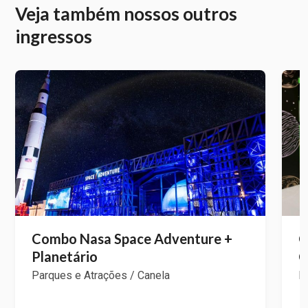
Veja também nossos outros
ingressos
Combo Nasa Space Adventure +
O
Planetário
C
Parques e Atrações / Canela
P